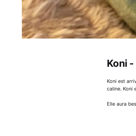
Koni -
Koni est arr
caline. Koni 
Elle aura be